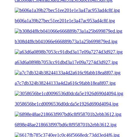
b606a1a39b27bec51ee201e1e3a47ac953ad4c8f.jpg
b308d4f8cb041066e666889b73a1a25b699879ed.jpg
a63d6a0898b7053cc91dbd3a17e09a7274d3d927.jpg
a7c7db324b38244133a4d2a616c9fabb18ea8f07.jpg
3058656be1cd0096536d0dcda5e1926d690d4094.jpg
6898e48ae218663f997bd6c8f958701b2ebb3612.jpg