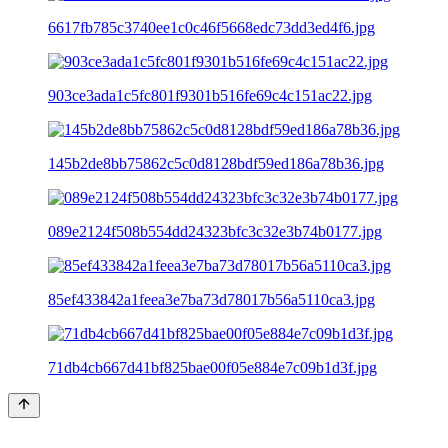
6617fb785c3740ee1c0c46f5668edc73dd3ed4f6.jpg
903ce3ada1c5fc801f9301b516fe69c4c151ac22.jpg
145b2de8bb75862c5c0d8128bdf59ed186a78b36.jpg
089e2124f508b554dd24323bfc3c32e3b74b0177.jpg
85ef433842a1feea3e7ba73d78017b56a5110ca3.jpg
71db4cb667d41bf825bae00f05e884e7c09b1d3f.jpg