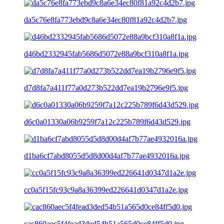
da5c76e8fa773ebd9c8a6e34ec80f81a92c4d2b7.jpg
d46bd2332945fab5686d5072e88a9bcf310a8f1a.jpg
d7d8fa7a411f77a0d273b522dd7ea19b2796e9f5.jpg
d6c0a01330a06b9259f7a12c225b789f6d43d529.jpg
d1ba6cf7abd8055d5d8d00d4af7b77ae4932016a.jpg
cc0a5f15fc93c9a8a36399ed226641d0347d1a2e.jpg
cac860aec5f4fead3ded54b51a565d0ce84ff5d0.jpg