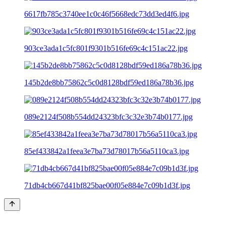
6617fb785c3740ee1c0c46f5668edc73dd3ed4f6.jpg
903ce3ada1c5fc801f9301b516fe69c4c151ac22.jpg
145b2de8bb75862c5c0d8128bdf59ed186a78b36.jpg
089e2124f508b554dd24323bfc3c32e3b74b0177.jpg
85ef433842a1feea3e7ba73d78017b56a5110ca3.jpg
71db4cb667d41bf825bae00f05e884e7c09b1d3f.jpg