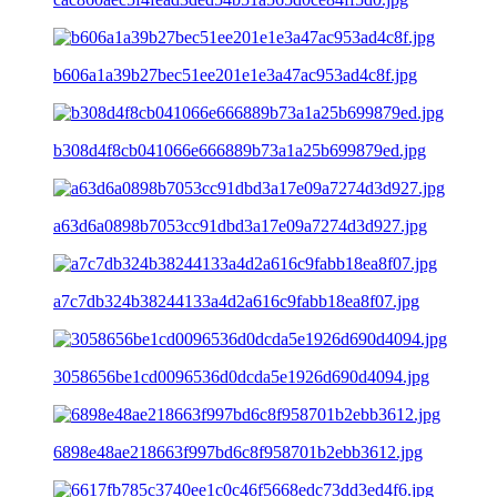
b606a1a39b27bec51ee201e1e3a47ac953ad4c8f.jpg
b308d4f8cb041066e666889b73a1a25b699879ed.jpg
a63d6a0898b7053cc91dbd3a17e09a7274d3d927.jpg
a7c7db324b38244133a4d2a616c9fabb18ea8f07.jpg
3058656be1cd0096536d0dcda5e1926d690d4094.jpg
6898e48ae218663f997bd6c8f958701b2ebb3612.jpg