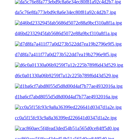
da5c76e8fa773ebd9c8a6e34ec80f81a92c4d2b7.jpg
d46bd2332945fab5686d5072e88a9bcf310a8f1a.jpg
d7d8fa7a411f77a0d273b522dd7ea19b2796e9f5.jpg
d6c0a01330a06b9259f7a12c225b789f6d43d529.jpg
d1ba6cf7abd8055d5d8d00d4af7b77ae4932016a.jpg
cc0a5f15fc93c9a8a36399ed226641d0347d1a2e.jpg
cac860aec5f4fead3ded54b51a565d0ce84ff5d0.jpg